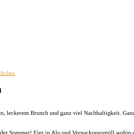
liches
n
h der Sommer! Eier in Alu und Verpackungsmüll wohin da