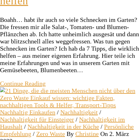
helfen
Boahh… habt ihr auch so viele Schnecken im Garten?
Die fressen mir alle Salat-, Tomaten- und Blumen-
Pflänzchen ab. Ich hatte unheimlich ausgesät und dann
war blitzschnell alles weggefressen. Was tun gegen
Schnecken im Garten? Ich hab da 7 Tipps, die wirklich
helfen – aus meiner eigenen Erfahrung. Hier teile ich
meine Erfahrungen und was in unserem Garten mit
Gemüsebeeten, Blumenbeeten…
Continue Reading
Nachhaltig Einkaufen
/
Nachhaltigkeit
/
Nachhaltigkeit für Einsteiger
/
Nachhaltigkeit im
Haushalt
/
Nachhaltigkeit in der Küche
/
Persönliche
Empfehlung
/
Zero Waste
By
Christine
On 2. März