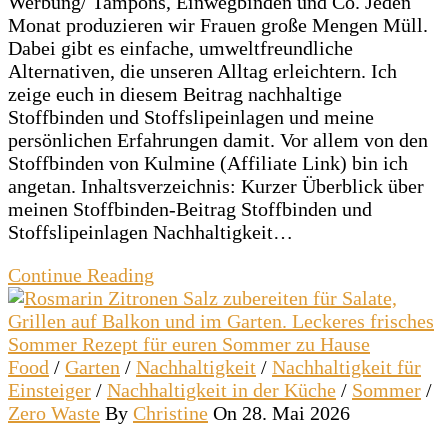
Werbung/ Tampons, Einwegbinden und Co. Jeden
Monat produzieren wir Frauen große Mengen Müll.
Dabei gibt es einfache, umweltfreundliche
Alternativen, die unseren Alltag erleichtern. Ich
zeige euch in diesem Beitrag nachhaltige
Stoffbinden und Stoffslipeinlagen und meine
persönlichen Erfahrungen damit. Vor allem von den
Stoffbinden von Kulmine (Affiliate Link) bin ich
angetan. Inhaltsverzeichnis: Kurzer Überblick über
meinen Stoffbinden-Beitrag Stoffbinden und
Stoffslipeinlagen Nachhaltigkeit…
Continue Reading
Food
/
Garten
/
Nachhaltigkeit
/
Nachhaltigkeit für
Einsteiger
/
Nachhaltigkeit in der Küche
/
Sommer
/
Zero Waste
By
Christine
On 28. Mai 2026