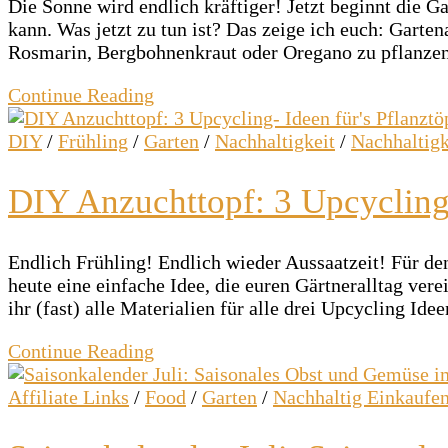
Die Sonne wird endlich kräftiger! Jetzt beginnt die G
kann. Was jetzt zu tun ist? Das zeige ich euch: Garten
Rosmarin, Bergbohnenkraut oder Oregano zu pflanzen
Continue Reading
DIY
/
Frühling
/
Garten
/
Nachhaltigkeit
/
Nachhaltigk
DIY Anzuchttopf: 3 Upcycling-
Endlich Frühling! Endlich wieder Aussaatzeit! Für de
heute eine einfache Idee, die euren Gärtneralltag ver
ihr (fast) alle Materialien für alle drei Upcycling Id
Continue Reading
Affiliate Links
/
Food
/
Garten
/
Nachhaltig Einkaufe