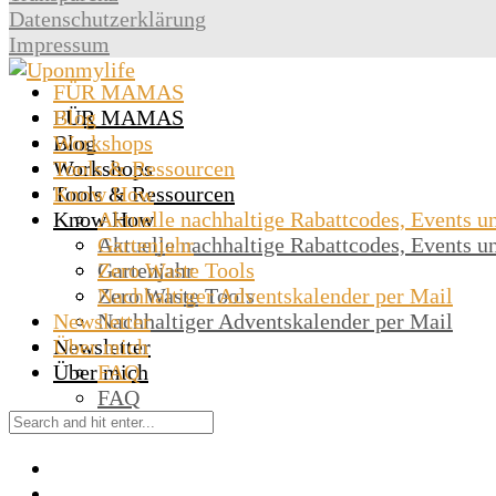
Datenschutzerklärung
Impressum
FÜR MAMAS
Blog
FÜR MAMAS
Workshops
Blog
Tools & Ressourcen
Workshops
Know How
Tools & Ressourcen
Know How
Aktuelle nachhaltige Rabattcodes, Events u
Gartenjahr
Aktuelle nachhaltige Rabattcodes, Events u
Zero Waste Tools
Gartenjahr
Nachhaltiger Adventskalender per Mail
Zero Waste Tools
Newsletter
Nachhaltiger Adventskalender per Mail
Über mich
Newsletter
Über mich
FAQ
FAQ