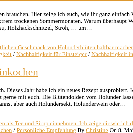
n brauchen. Hier zeige ich euch, wie ihr ganz einfach 
 extrem trockenen Sommermonaten. Warum überhaupt Wa
Heu, Holzhackschnitzel, Stroh, … um…
gkeit
/
Nachhaltigkeit für Einsteiger
/
Nachhaltigkeit i
einkochen
ich. Dieses Jahr habe ich ein neues Rezept ausprobiert.
pt gerne mit euch. Die Blütendolden vom Holunder lass
 kannst aber auch Holundersekt, Holunderwein oder…
achen
/
Persönliche Empfehlung
By
Christine
On 8. Ma