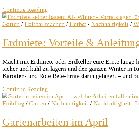
Continue Reading
Garten
/
Haltbar machen
/
Herbst
/
Nachhaltigkeit
/
W
Erdmiete: Vorteile & Anleitu
Macht mit Erdmiete oder Erdkeller eure Ernte lange h
sicher und kühl zu lagern und den ganzen Winter in 
Karotten- und Rote Bete-Ernte darin gelagert – und 
Continue Reading
Frühling
/
Garten
/
Nachhaltigkeit
/
Nachhaltigkeit fü
Gartenarbeiten im April