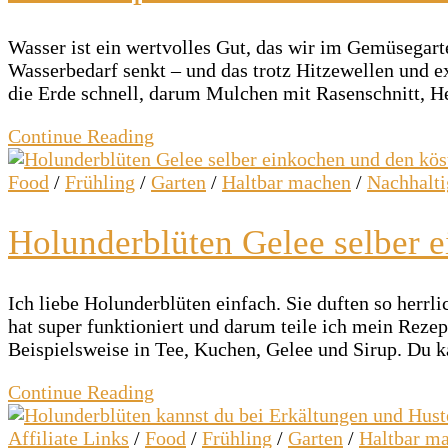
Wasser ist ein wertvolles Gut, das wir im Gemüsegarte
Wasserbedarf senkt – und das trotz Hitzewellen und
die Erde schnell, darum Mulchen mit Rasenschnitt, 
Continue Reading
Food
/
Frühling
/
Garten
/
Haltbar machen
/
Nachhalti
Holunderblüten Gelee selber 
Ich liebe Holunderblüten einfach. Sie duften so herrl
hat super funktioniert und darum teile ich mein Reze
Beispielsweise in Tee, Kuchen, Gelee und Sirup. Du
Continue Reading
Affiliate Links
/
Food
/
Frühling
/
Garten
/
Haltbar m