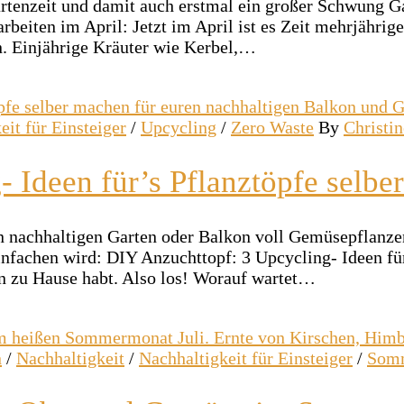
artenzeit und damit auch erstmal ein großer Schwung Ga
arbeiten im April: Jetzt im April ist es Zeit mehrjähri
. Einjährige Kräuter wie Kerbel,…
eit für Einsteiger
/
Upcycling
/
Zero Waste
By
Christin
 Ideen für’s Pflanztöpfe selbe
n nachhaltigen Garten oder Balkon voll Gemüsepflanzen 
einfachen wird: DIY Anzuchttopf: 3 Upcycling- Ideen für
een zu Hause habt. Also los! Worauf wartet…
n
/
Nachhaltigkeit
/
Nachhaltigkeit für Einsteiger
/
Som