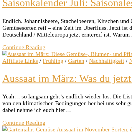
Saisonkalender Juli: Saisona
Endlich. Johannisbeere, Stachelbeeren, Kirschen und C
Gemüsesorten reif – eine Zeit im Überfluss. Jetzt is
Deutschland / Mitteleuropa jetzt erntereif ist. Waru
Continue Reading
Affiliate Links
/
Frühling
/
Garten
/
Nachhaltigkeit
/
N
Aussaat im März: Was du jetzt
Yeah… so langsam geht’s endlich wieder los: Die List
von den klimatischen Bedingungen her bei uns sehr gu
dabei nehme ich euch hier…
Continue Reading