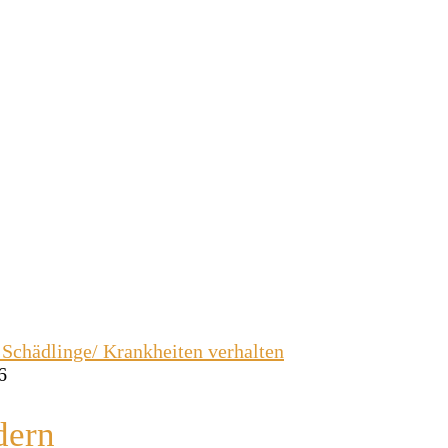
6
dern