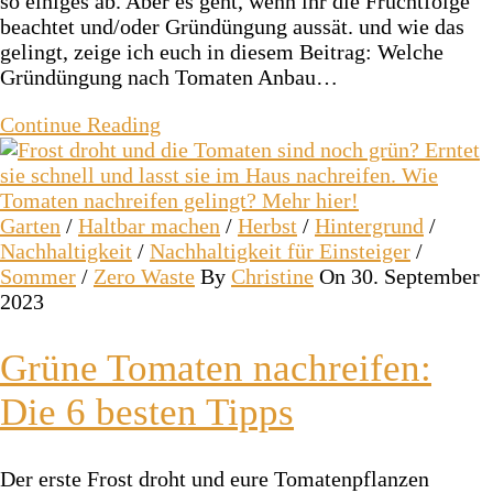
so einiges ab. Aber es geht, wenn ihr die Fruchtfolge
beachtet und/oder Gründüngung aussät. und wie das
gelingt, zeige ich euch in diesem Beitrag: Welche
Gründüngung nach Tomaten Anbau…
Continue Reading
Garten
/
Haltbar machen
/
Herbst
/
Hintergrund
/
Nachhaltigkeit
/
Nachhaltigkeit für Einsteiger
/
Sommer
/
Zero Waste
By
Christine
On 30. September
2023
Grüne Tomaten nachreifen:
Die 6 besten Tipps
Der erste Frost droht und eure Tomatenpflanzen