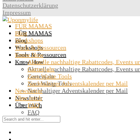
Datenschutzerklärung
Impressum
FÜR MAMAS
Blog
FÜR MAMAS
Workshops
Blog
Tools & Ressourcen
Workshops
Know How
Tools & Ressourcen
Know How
Aktuelle nachhaltige Rabattcodes, Events u
Gartenjahr
Aktuelle nachhaltige Rabattcodes, Events u
Zero Waste Tools
Gartenjahr
Nachhaltiger Adventskalender per Mail
Zero Waste Tools
Newsletter
Nachhaltiger Adventskalender per Mail
Über mich
Newsletter
Über mich
FAQ
FAQ