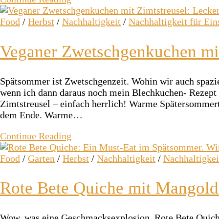
Food
/
Herbst
/
Nachhaltigkeit
/
Nachhaltigkeit für Ein
Veganer Zwetschgenkuchen mit
Spätsommer ist Zwetschgenzeit. Wohin wir auch spaz
wenn ich dann daraus noch mein Blechkuchen- Rezept
Zimtstreusel – einfach herrlich! Warme Spätersomme
dem Ende. Warme…
Continue Reading
Food
/
Garten
/
Herbst
/
Nachhaltigkeit
/
Nachhaltigkei
Rote Bete Quiche mit Mangold
Wow, was eine Geschmacksexplosion. Rote Bete Quiche 