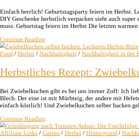
Einfach herrlich! Geburtstagsparty feiern im Herbst.
DIY Geschenke herbstlich verpacken sieht auch super 
muss. Geburtstag feiern im Herbst Die letzten warmen
Continue Reading
Food
/
Herbst
/
Nachhaltigkeit
/
Nachhaltigkeit in der
Herbstliches Rezept: Zwiebelk
Bei Zwiebelkuchen gibt es bei uns immer Zoff: Ich li
Blech. Der eine ist mit Mürbteig, der andere mit Hefete
einfach köstlich! Und Zwiebelkuchen selber backen g
Continue Reading
Affiliate Links
/
Garten
/
Herbst
/
Hintergrund
/
Nachha