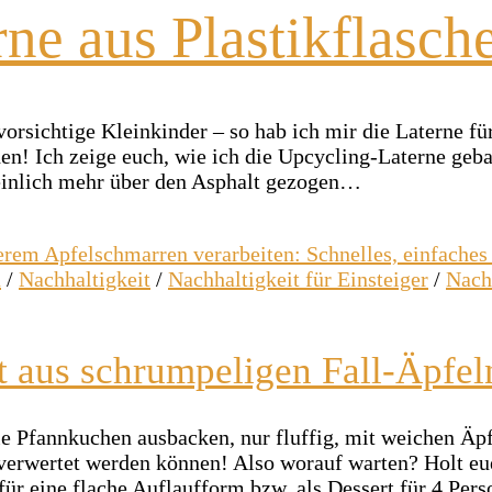
e aus Plastikflasche
vorsichtige Kleinkinder – so hab ich mir die Laterne fü
! Ich zeige euch, wie ich die Upcycling-Laterne gebast
inlich mehr über den Asphalt gezogen…
n
/
Nachhaltigkeit
/
Nachhaltigkeit für Einsteiger
/
Nach
 aus schrumpeligen Fall-Äpfel
e Pfannkuchen ausbacken, nur fluffig, mit weichen Äpf
 verwertet werden können! Also worauf warten? Holt e
r eine flache Auflaufform bzw. als Dessert für 4 Per