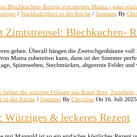
steiger
/
Nachhaltigkeit in der Küche
/
Sommer
By
Chr
 Zimtstreusel: Blechkuchen- 
ieren gehen. Überall hängen die Zwetschgenbäume vol
 von Mama zubereiten kann, dann ist der Sommer perf
rtage, Spinnweben, Stechmücken, abgeernte Felder un
t in der Küche
/
Sommer
By
Christine
On 16. Juli 2025
: Würziges & leckeres Rezept
mit Mangold ist so ein einfaches köstliches Rezept u