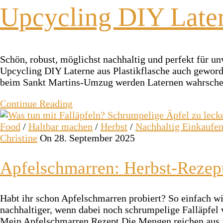
Upcycling DIY Latern
Schön, robust, möglichst nachhaltig und perfekt für un
Upcycling DIY Laterne aus Plastikflasche auch geworden
beim Sankt Martins-Umzug werden Laternen wahrsche
Continue Reading
Food
/
Haltbar machen
/
Herbst
/
Nachhaltig Einkaufe
Christine
On 28. September 2025
Apfelschmarren: Herbst-Rezept
Habt ihr schon Apfelschmarren probiert? So einfach wi
nachhaltiger, wenn dabei noch schrumpelige Falläpfel
Mein Apfelschmarren Rezept Die Mengen reichen aus fü