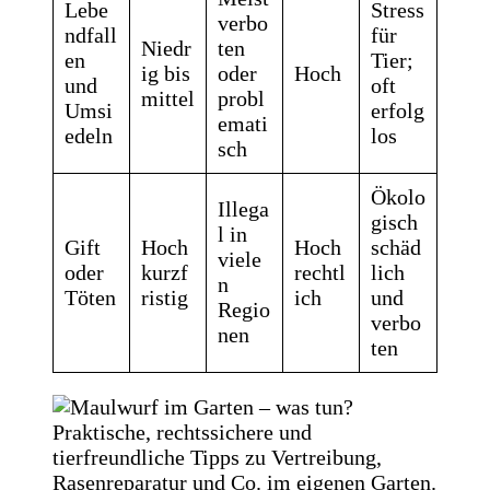
Lebe
Stress
verbo
ndfall
für
Niedr
ten
en
Tier;
ig bis
oder
Hoch
und
oft
mittel
probl
Umsi
erfolg
emati
edeln
los
sch
Ökolo
Illega
gisch
l in
Gift
Hoch
Hoch
schäd
viele
oder
kurzf
rechtl
lich
n
Töten
ristig
ich
und
Regio
verbo
nen
ten