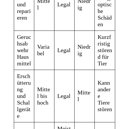
Mitte
Niedr
und
Legal
optisc
l
ig
repari
he
eren
Schäd
en
Geruc
Kurzf
hsab
ristig
Varia
Niedr
wehr
Legal
stören
bel
ig
Haus
d für
mittel
Tier
Ersch
ütteru
Kann
ng
Mitte
ander
Mitte
und
l bis
Legal
e
l
Schal
hoch
Tiere
lgerät
stören
e
Meist