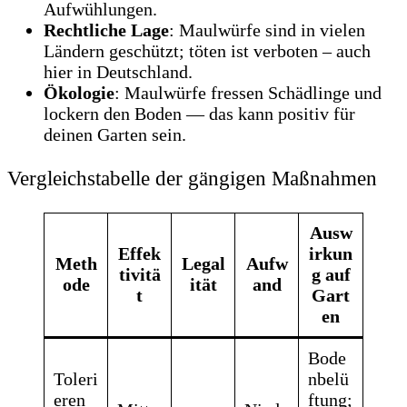
Aufwühlungen.
Rechtliche Lage
: Maulwürfe sind in vielen
Ländern geschützt; töten ist verboten – auch
hier in Deutschland.
Ökologie
: Maulwürfe fressen Schädlinge und
lockern den Boden — das kann positiv für
deinen Garten sein.
Vergleichstabelle der gängigen Maßnahmen
Ausw
Effek
irkun
Meth
Legal
Aufw
tivitä
g auf
ode
ität
and
t
Gart
en
Bode
Toleri
nbelü
eren
ftung;