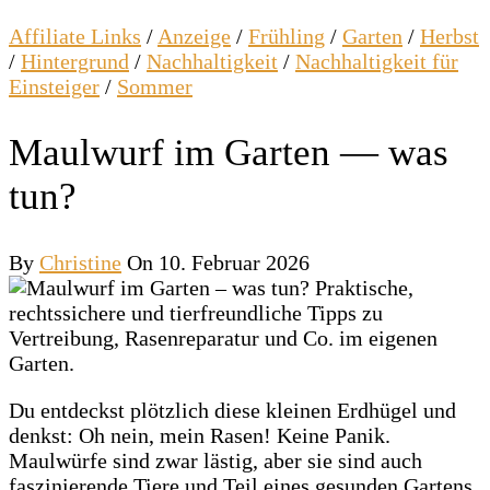
Affiliate Links
/
Anzeige
/
Frühling
/
Garten
/
Herbst
/
Hintergrund
/
Nachhaltigkeit
/
Nachhaltigkeit für
Einsteiger
/
Sommer
Maulwurf im Garten — was
tun?
By
Christine
On 10. Februar 2026
Du entdeckst plötzlich diese kleinen Erdhügel und
denkst: Oh nein, mein Rasen! Keine Panik.
Maulwürfe sind zwar lästig, aber sie sind auch
faszinierende Tiere und Teil eines gesunden Gartens.