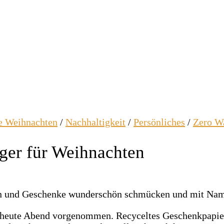
e Weihnachten
/
Nachhaltigkeit
/
Persönliches
/
Zero W
ger für Weihnachten
r heute Abend vorgenommen. Recyceltes Geschenkpapier