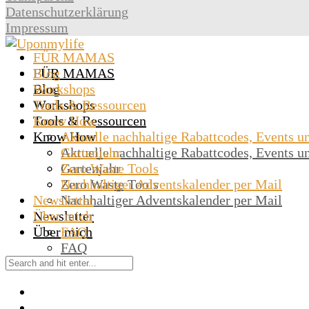
Datenschutzerklärung
Impressum
FÜR MAMAS
Blog
FÜR MAMAS
Workshops
Blog
Tools & Ressourcen
Workshops
Know How
Tools & Ressourcen
Know How
Aktuelle nachhaltige Rabattcodes, Events u
Gartenjahr
Aktuelle nachhaltige Rabattcodes, Events u
Zero Waste Tools
Gartenjahr
Nachhaltiger Adventskalender per Mail
Zero Waste Tools
Newsletter
Nachhaltiger Adventskalender per Mail
Über mich
Newsletter
Über mich
FAQ
FAQ