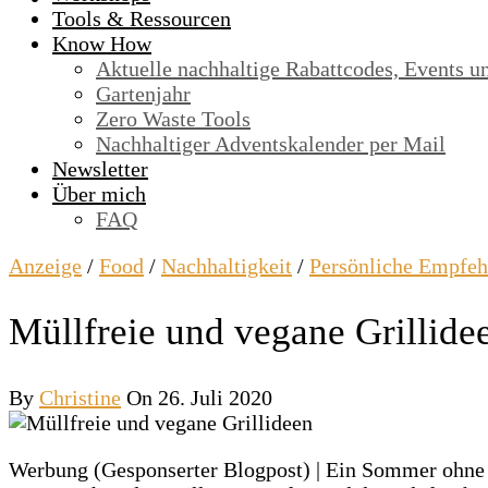
Tools & Ressourcen
Know How
Aktuelle nachhaltige Rabattcodes, Events u
Gartenjahr
Zero Waste Tools
Nachhaltiger Adventskalender per Mail
Newsletter
Über mich
FAQ
Anzeige
/
Food
/
Nachhaltigkeit
/
Persönliche Empfeh
Müllfreie und vegane Grillidee
By
Christine
On 26. Juli 2020
Werbung (Gesponserter Blogpost) | Ein Sommer ohne l