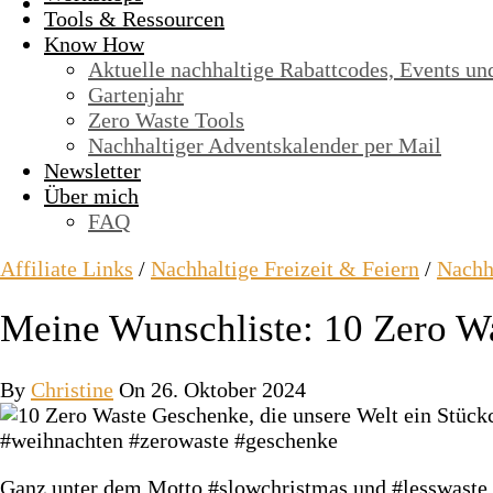
Tools & Ressourcen
Know How
Aktuelle nachhaltige Rabattcodes, Events un
Gartenjahr
Zero Waste Tools
Nachhaltiger Adventskalender per Mail
Newsletter
Über mich
FAQ
Affiliate Links
/
Nachhaltige Freizeit & Feiern
/
Nachh
Meine Wunschliste: 10 Zero Wa
By
Christine
On 26. Oktober 2024
Ganz unter dem Motto #slowchristmas und #lesswaste 