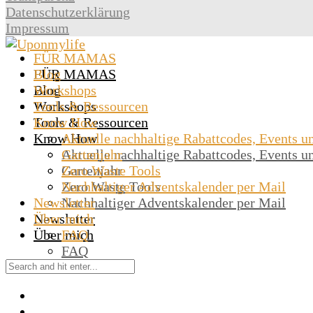
Datenschutzerklärung
Impressum
FÜR MAMAS
Blog
FÜR MAMAS
Workshops
Blog
Tools & Ressourcen
Workshops
Know How
Tools & Ressourcen
Know How
Aktuelle nachhaltige Rabattcodes, Events u
Gartenjahr
Aktuelle nachhaltige Rabattcodes, Events u
Zero Waste Tools
Gartenjahr
Nachhaltiger Adventskalender per Mail
Zero Waste Tools
Newsletter
Nachhaltiger Adventskalender per Mail
Über mich
Newsletter
Über mich
FAQ
FAQ